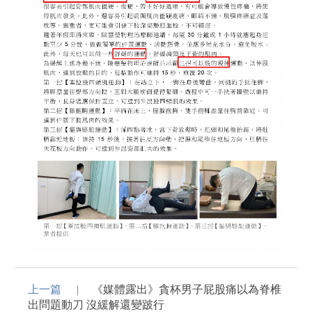
上一篇
《媒體露出》貪杯男子屁股痛以為脊椎
出問題動刀 沒緩解還變跛行