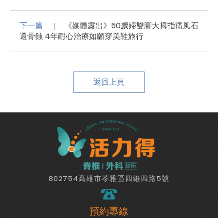
下一篇
《媒體露出》50歲婦雙腳大拇指痛風石
還骨蝕 4年耐心治療如願穿美鞋旅行
返回上頁
802754高雄市苓雅區四維四路5號
預約專線