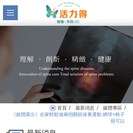
主選單
《媒體露出》在家輕鬆做
關於活力得
兩招關節保養運動 網球+椅
About
子很可以_媒體專區_最新
最新消息
消息 | 活力得脊椎外科診所
News
醫療服務
Medical Service
門診掛號
Registration
就醫指南
首頁
最新消息
媒體專區
/
/
/
Medical Instruction
《媒體露出》在家輕鬆做兩招關節保養運動 網球+椅子
很可以
衛教專區
Health Education