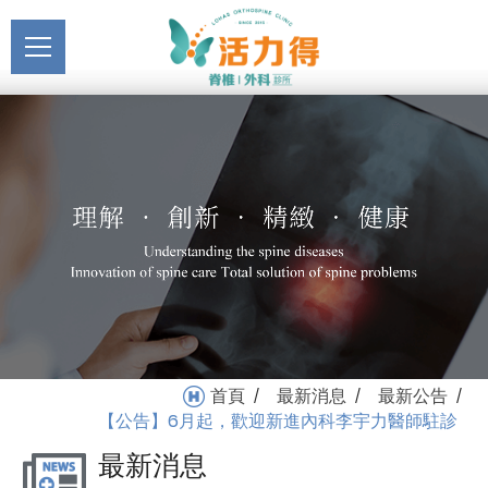
主選單
【公告】6月起，歡迎新進
關於活力得
內科李宇力醫師駐診_最新
About
公告_最新消息 | 活力得脊
最新消息
椎外科診所
News
醫療服務
Medical Service
門診掛號
Registration
就醫指南
首頁
最新消息
最新公告
/
/
/
Medical Instruction
【公告】6月起，歡迎新進內科李宇力醫師駐診
最新消息
衛教專區
Health Education