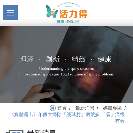
主選單
《媒體露出》年假大掃除
關於活力得
「網球肘」病號多 「震」
About
痛很有效_媒體專區_最新
最新消息
消息 | 活力得脊椎外科診所
News
醫療服務
Medical Service
門診掛號
Registration
就醫指南
首頁
最新消息
媒體專區
/
/
/
Medical Instruction
《媒體露出》年假大掃除「網球肘」病號多 「震」痛很
有效
衛教專區
Health Education