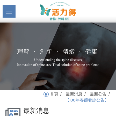
主選單
【108年春節看診公告】_
關於活力得
最新公告_最新消息 | 活力
About
得脊椎外科診所
最新消息
News
醫療服務
Medical Service
門診掛號
Registration
就醫指南
首頁
最新消息
最新公告
/
/
/
Medical Instruction
【108年春節看診公告】
最新消息
衛教專區
Health Education