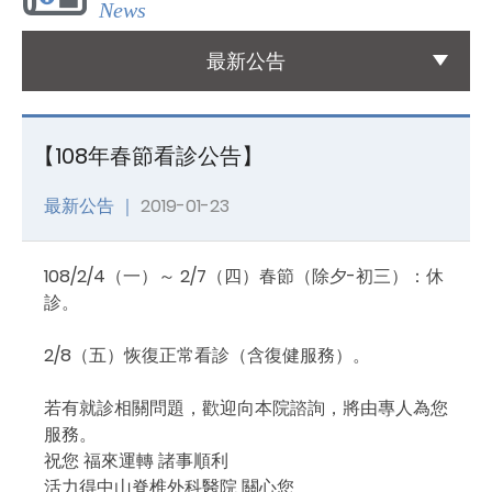
News
國際醫療
最新公告
International Medical
友善連結
【108年春節看診公告】
Links
最新公告 ｜
2019-01-23
聯絡我們
Contact
108/2/4（一）～ 2/7（四）春節（除夕-初三）：休
診。
2/8（五）恢復正常看診（含復健服務）。
若有就診相關問題，歡迎向本院諮詢，將由專人為您
服務。
祝您 福來運轉 諸事順利
活力得中山脊椎外科醫院 關心您