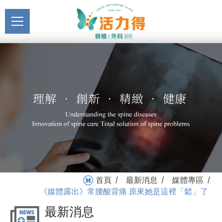
主選單
《媒體露出》常腰酸背痛
關於活力得
原來她是這裡「鬆」了_媒
About
體專區_最新消息 | 活力得
最新消息
脊椎外科診所
News
醫療服務
Medical Service
門診掛號
Registration
就醫指南
首頁
最新消息
媒體專區
/
/
/
Medical Instruction
《媒體露出》常腰酸背痛 原來她是這裡「鬆」了
最新消息
衛教專區
Health Education