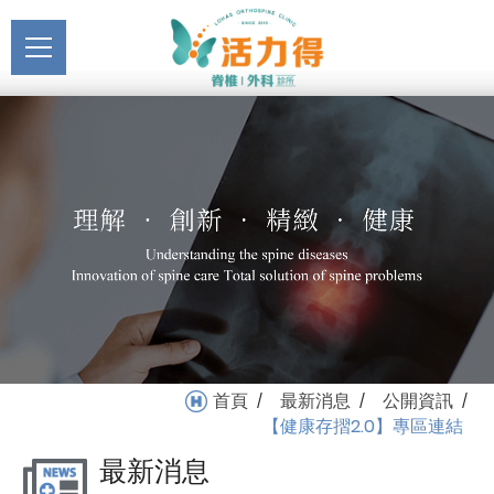
主選單
【健康存摺2.0】專區連結
關於活力得
_公開資訊_最新消息 | 活
About
力得脊椎外科診所
最新消息
News
醫療服務
Medical Service
門診掛號
Registration
就醫指南
首頁
最新消息
公開資訊
/
/
/
Medical Instruction
【健康存摺2.0】專區連結
最新消息
衛教專區
Health Education