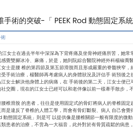
椎手術的突破-「 PEEK Rod 動態固定系
手術
江女士在過去半年中深深為下背疼痛及坐骨神經痛所苦，她常常
就感覺雙腳冰冷、麻痛，於是，她到阮綜合醫院神經外科楊椒喬
江女士是腰 椎的第四節及第五節滑脫而且形成嚴重的脊髓狹窄，
受手術治療，楊醫師再考慮病人的身體狀況及評估手 術預後之後，
為江女士解決他身體上的病痛，在 手術後的第二天，江女士便已
的社交圈，現在的江女士已經可以和老伴像以前一樣牽手散步，不
療腰椎滑脫 的患者，往往是使用固定式的骨釘將病人的脊椎固定
反而是違反了脊椎的人體工學，而會有骨釘斷裂、病人 自己會覺
 Rod 動態固定系統」則是可 以提供像是腰椎關節一般有限度
這類患者的治療，不啻為一大福音，此外對於有骨質疏鬆的病患，