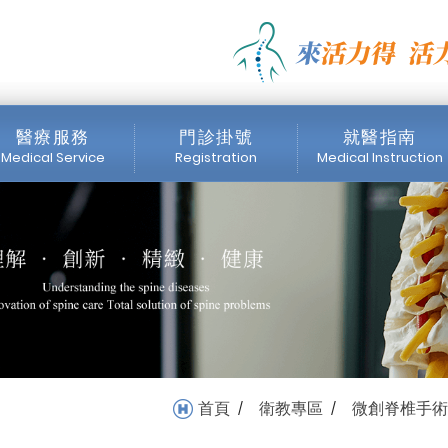
EK Rod 動態固定系統」_
醫療服務
門診掛號
就醫指南
Medical Service
Registration
Medical Instruction
醫師簡介
門診時間表
掛號注意事項
內視鏡中心
網路掛號
收費標準
醫療設備
首頁
衛教專區
微創脊椎手術
/
/