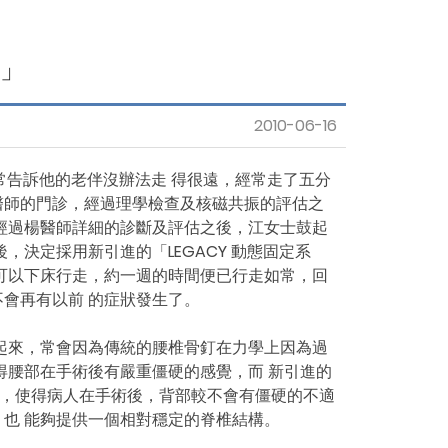
衛教影片
General Resources
統」
Accommodation
2010-06-16
Contact us
告訴他的老伴沒辦法走 得很遠，經常走了五分
醫師的門診，經過理學檢查及核磁共振的評估之
經過楊醫師詳細的診斷及評估之後，江女士鼓起
決定採用新引進的「LEGACY 動態固定系
可以下床行走，約一週的時間便已行走如常，回
會再有以前 的症狀發生了。
起來，常會因為傳統的腰椎骨釘在力學上因為過
得腰部在手術後有嚴重僵硬的感覺，而 新引進的
的微動，使得病人在手術後，背部較不會有僵硬的不適
也 能夠提供一個相對穩定的脊椎結構。