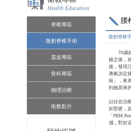
Health Education
腰
脊椎專區
微創脊椎
微創脊椎手術
70歲的
震波專區
鐘之後，
後，發現
骨科專區
勇氣決定接
統」，來
到她原來
物理治療
以往在治
衛教影片
於堅硬，
「PEEK
感，對於