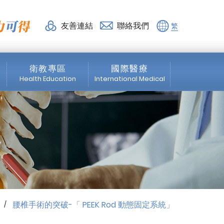
微創脊椎手術_衛教專區 | 活力
友善連結
聯絡我們
繁
衛教專區
國際醫療
Health Education
International Medical
脊椎專區
News
微創脊椎手術
About us
震波專區
Medical Service
骨科專區
Healthcare Services
腰椎手術的突破-「 PEEK Rod 動態固定系統」
/
物理治療
Education Program