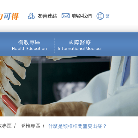
 活力得脊椎外科診所
友善連結
聯絡我們
繁
衛教專區
國際醫療
Health Education
International Medical
脊椎專區
News
微創脊椎手術
About us
震波專區
Medical Service
骨科專區
Healthcare Services
教專區
脊椎專區
什麼是頸椎椎間盤突出症？
/
/
物理治療
Education Program