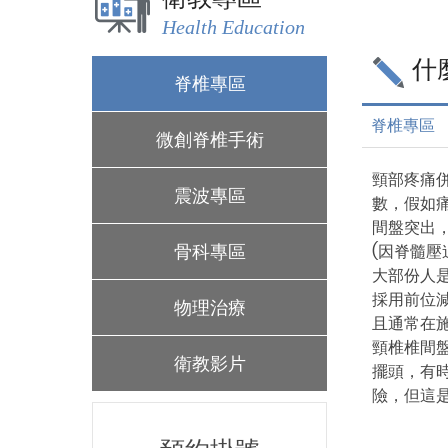
Health Education
什
脊椎專區
脊椎專區
微創脊椎手術
頸部疼痛
震波專區
數，假如
間盤突出
骨科專區
(因脊髓
大部份人
採用前位
物理治療
且通常在
頸椎椎間
衛教影片
擺頭，有
險，但這