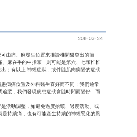
衛教影片
General Resources
Accommodation
2011-03-24
Contact us
麼可由痛、麻發生位置來推論椎間盤突出的節
痛、麻在手的中指頭，則可能是第六、七頸椎椎
出；有以上 神經症狀，或伴隨肌肉病變的症狀
病患病痛位置及外科醫生喜好而不同；我們通常
間追蹤，我們發現病患症狀會隨時間而變好，而
者是活動調整，如避免過度抬頭、過度活動、或
就是持續痛，也有可能產生持續的神經惡化的風