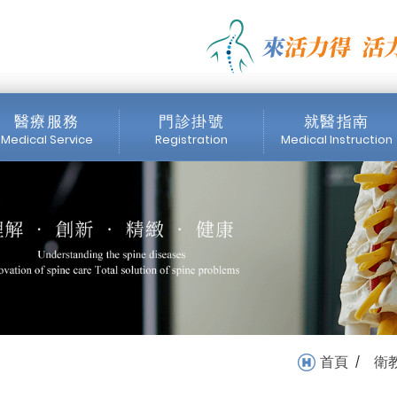
症？_脊椎專區_衛教專區 |
醫療服務
門診掛號
就醫指南
Medical Service
Registration
Medical Instruction
醫師簡介
門診時間表
掛號注意事項
內視鏡中心
網路掛號
收費標準
醫療設備
首頁
衛
/