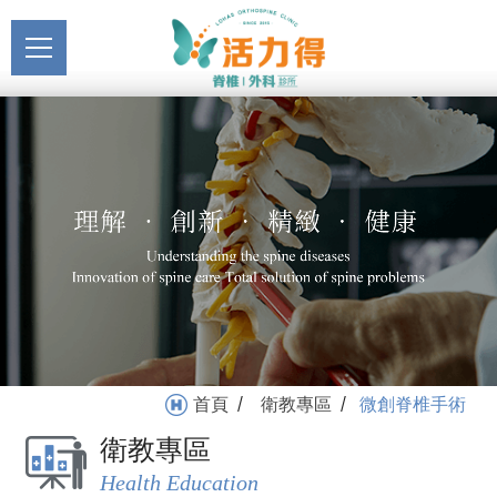
主選單
微創脊椎手術_衛教專區 |
關於活力得
活力得脊椎外科診所
About
最新消息
News
醫療服務
Medical Service
門診掛號
Registration
就醫指南
首頁
衛教專區
微創脊椎手術
/
/
Medical Instruction
衛教專區
衛教專區
Health Education
Health Education