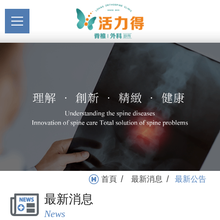
主選單
最新公告_最新消息 | 活力
关于活力得
得
About
最新消息
News
医疗服务
Medical Service
门诊挂号
Registration
就医指南
首頁
最新消息
最新公告
/
/
Medical Instruction
最新消息
卫教专区
News
Health Education