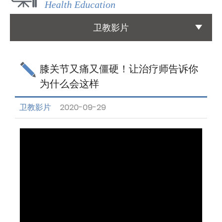
Health Education
国际医疗
卫教影片
International Medical
友善连结
膝关节又痛又僵硬！让治疗师告诉你
Links
为什么会这样
联络我们
卫教影片
2020-09-29
Contact