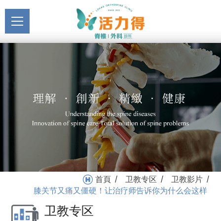
主選單
膝关节又痛又僵硬！让治
关于活力得
疗师告诉你为什么会这样_
About
卫教影片_卫教专区 | 活力
最新消息
得
News
医疗服务
Medical Service
门诊挂号
Registration
就医指南
首頁
卫教专区
卫教影片
/
/
/
Medical Instruction
膝关节又痛又僵硬！让治疗师告诉你为什么会这样
卫教专区
卫教专区
Health Education