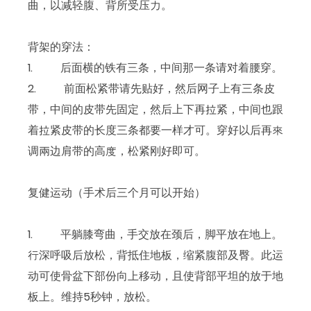
曲，以减轻腹、背所受压力。
背架的穿法：
1. 后面横的铁有三条，中间那一条请对着腰穿。
2. 前面松紧带请先贴好，然后网子上有三条皮
带，中间的皮带先固定，然后上下再拉紧，中间也跟
着拉紧皮带的长度三条都要一样才可。穿好以后再來
调兩边肩带的高度，松紧刚好即可。
复健运动（手术后三个月可以开始）
1. 平躺膝弯曲，手交放在颈后，脚平放在地上。
行深呼吸后放松，背抵住地板，缩紧腹部及臀。此运
动可使骨盆下部份向上移动，且使背部平坦的放于地
板上。维持5秒钟，放松。