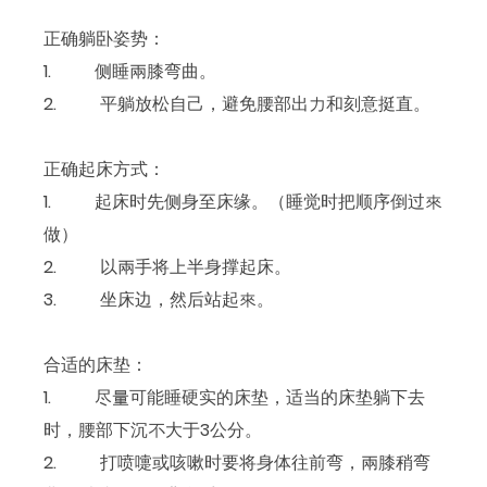
正确躺卧姿势：
1. 侧睡兩膝弯曲。
2. 平躺放松自己，避免腰部出力和刻意挺直。
正确起床方式：
1. 起床时先侧身至床缘。（睡觉时把顺序倒过來
做）
2. 以兩手将上半身撑起床。
3. 坐床边，然后站起來。
合适的床垫：
1. 尽量可能睡硬实的床垫，适当的床垫躺下去
时，腰部下沉不大于3公分。
2. 打喷嚏或咳嗽时要将身体往前弯，兩膝稍弯