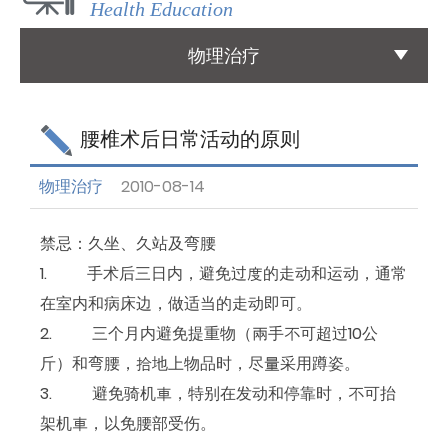
Health Education
国际医疗
物理治疗
International Medical
友善连结
腰椎术后日常活动的原则
Links
物理治疗
2010-08-14
联络我们
Contact
禁忌：久坐、久站及弯腰
1. 手术后三日内，避免过度的走动和运动，通常
在室内和病床边，做适当的走动即可。
2. 三个月内避免提重物（兩手不可超过10公
斤）和弯腰，拾地上物品时，尽量采用蹲姿。
3. 避免骑机車，特别在发动和停靠时，不可抬
架机車，以免腰部受伤。