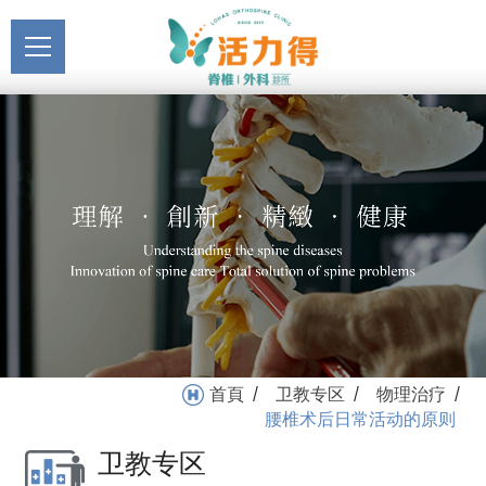
主選單
腰椎术后日常活动的原则_
关于活力得
物理治疗_卫教专区 | 活力
About
得
最新消息
News
医疗服务
Medical Service
门诊挂号
Registration
就医指南
首頁
卫教专区
物理治疗
/
/
/
Medical Instruction
腰椎术后日常活动的原则
卫教专区
卫教专区
Health Education