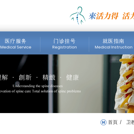
健_物理治疗_卫教专区 | 
医疗服务
门诊挂号
就医指南
Medical Service
Registration
Medical Instruction
医师简介
门诊时间表
挂号注意事项
内视镜中心
网络挂号
收费标准
医疗设备
首頁
卫
/