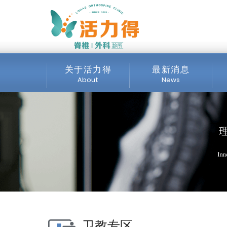
主選單
腰椎间盘突出症术后的复
关于活力得
最新消息
About
News
诊所介绍
全部消息
服务项目
最新公告
交通位置
公开资讯
媒体专区
卫教专区