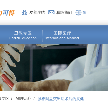
活力得
友善连结
联络我们
簡
卫教专区
国际医疗
Health Education
International Medical
脊椎专区
News
微创脊椎手术
Spine Area
震波专区
Orthopedics
骨科专区
Healthcare services
教专区
物理治疗
腰椎间盘突出症术后的复健
/
/
物理治疗
Rehabilitation