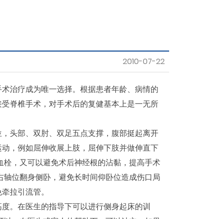
Department
卫教影片
General Resources
2010-07-22
Accommodation
&Travel Informat
术治疗成为唯一选择。根据患者年龄、病情的
接受脊椎手术，对手术后的复健基本上是一无所
Contact us
，头部、双肘、双足五点支撑，腹部挺起离开
运动，例如屈伸收展上肢，屈伸下肢并做伸直下
血栓，又可以避免术后神经根的沾黏，提高手术
右轴位翻身侧卧，避免长时间仰卧位造成伤口局
免牵拉引流管。
度。在医生的指导下可以进行侧身起床的训