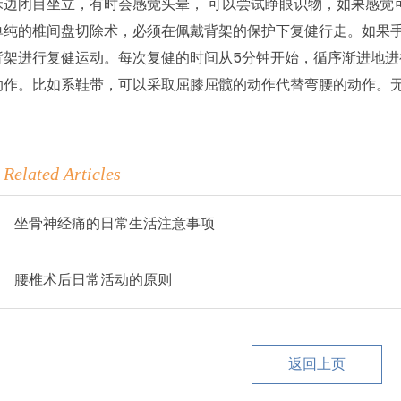
床边闭目坐立，有时会感觉头晕， 可以尝试睁眼识物，如果感觉
单纯的椎间盘切除术，必须在佩戴背架的保护下复健行走。如果
背架进行复健运动。每次复健的时间从5分钟开始，循序渐进地
动作。比如系鞋带，可以采取屈膝屈髋的动作代替弯腰的动作。
Related Articles
坐骨神经痛的日常生活注意事项
腰椎术后日常活动的原则
返回上页