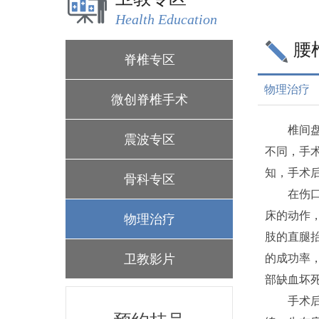
Health Education
腰
脊椎专区
物理治疗
微创脊椎手术
椎间盘突
震波专区
不同，手
知，手术
骨科专区
在伤口愈
床的动作
物理治疗
肢的直腿
卫教影片
的成功率
部缺血坏
手术后第